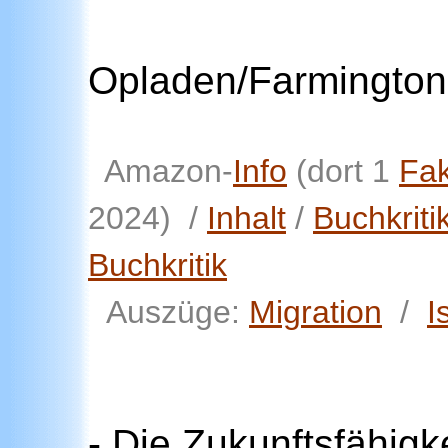
Opladen/Farmington 
Amazon-
Info
(dort 1
Fa
2024) /
Inhalt
/
Buchkriti
Buchkritik
Auszüge:
Migration
/
I
- Die Zukunftsfähigk