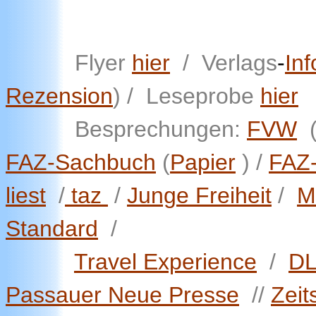
Flyer
hier
/ Verlags
-
Inf
Rezension
) /
Leseprobe
hier
B
esprechungen:
FVW
FAZ-Sachbuch
(
Papier
) /
FAZ-
liest
/
taz
/
Junge Freiheit
/
M
Standard
/
Travel Experience
/
DL
Passauer Neue Presse
//
Zeit