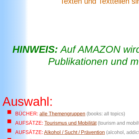
Texten und Textteilen s
HINWEIS:
Auf AMAZON wird 
Publikationen und m
Auswahl:
BÜCHER:
alle Themengruppen
(books: all topics)
AUFSÄTZE:
Tourismus und Mobilität
(tourism and mobil
AUFSÄTZE:
Alkohol / Sucht / Prävention
(alcohol, addic