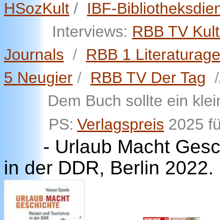
HSozKult
/
IBF-Bibliotheksdie
Interviews:
RBB TV Kult
Journals
/
RBB 1 Literaturag
5 Neugier
/
RBB TV Der Tag
/
Dem Buch sollte ein kle
PS:
Verlagspreis
2025 fü
- Urlaub Macht Gesc
in der DDR, Berlin 202