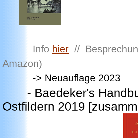
Info
hier
// Besprechu
Amazon)
-> Neuauflage 2023
-
Baedeker's Handbu
Ostfildern 2019 [zusamme