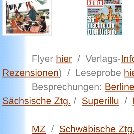
Flyer
hier
/ Verlags-
Inf
Rezensionen
) /
Leseprobe
hi
B
esprechungen:
Berline
Sächsische Ztg.
/
Superillu
/
MZ
/
Schwäbische Ztg